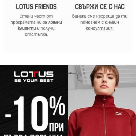
LOTUS FRIENDS
СВЪРЖИ СЕ С НАС
Стани част от
Винаги
сме насреща да ти
програмата ни за
лоялни
помогнем с онлайн
клиенти
и получи
консултация.
отстъпка.