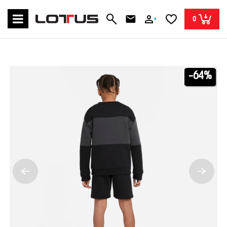
0
-64%