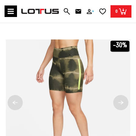
0
-30%