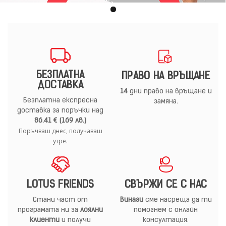
БЕЗПЛАТНА
ПРАВО НА ВРЪЩАНЕ
ДОСТАВКА
14
дни право на връщане и
Безплатна експресна
замяна.
доставка за поръчки над
86.41 € (169 лв.)
Поръчваш днес, получаваш
утре.
LOTUS FRIENDS
СВЪРЖИ СЕ С НАС
Стани част от
Винаги
сме насреща да ти
програмата ни за
лоялни
помогнем с онлайн
клиенти
и получи
консултация.