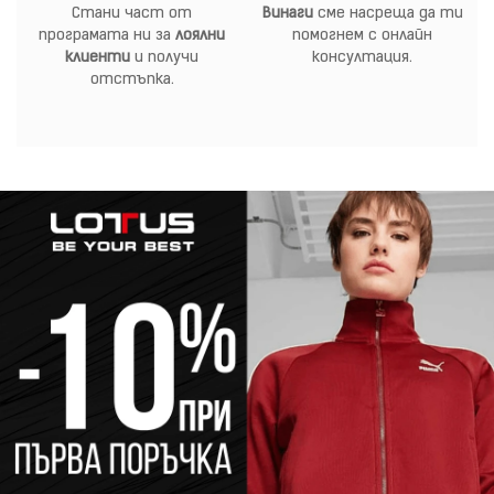
Стани част от
Винаги
сме насреща да ти
програмата ни за
лоялни
помогнем с онлайн
клиенти
и получи
консултация.
отстъпка.