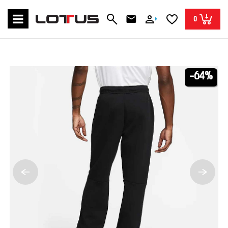
0
-64%