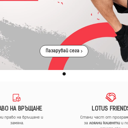
Пазарувай сега
АВО НА ВРЪЩАНЕ
LOTUS FRIEND
и право на връщане и
Стани част от програм
замяна.
за
лоялни клиенти
и п