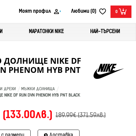
Моят профил
Любими (0)
0
И
МАРАТОНКИ NIKE
НАЙ-ТЪРСЕНИ
 ДОЛНИЩЕ NIKE DF
N PHENOM HYB PNT
И ДРЕХИ
МЪЖКИ ДОЛНИЩА
 NIKE DF RUN DVN PHENOM HYB PNT BLACK
 (133.00лв.)
189.99€ (371.59лв.)
 с размери
Доставка