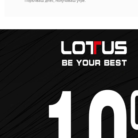
Поръчваш днес, получаваш утре.