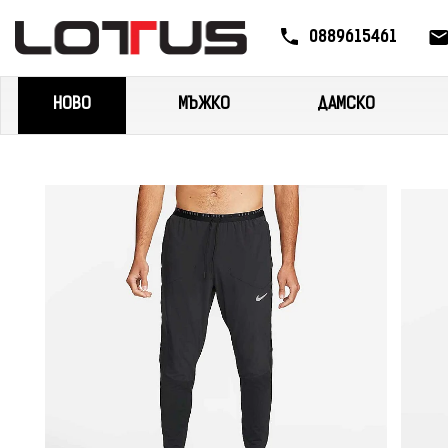
0889615461
НОВО
МЪЖКО
ДАМСКО