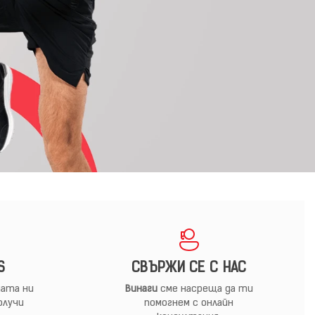
S
СВЪРЖИ СЕ С НАС
ата ни
Винаги
сме насреща да ти
олучи
помогнем с онлайн