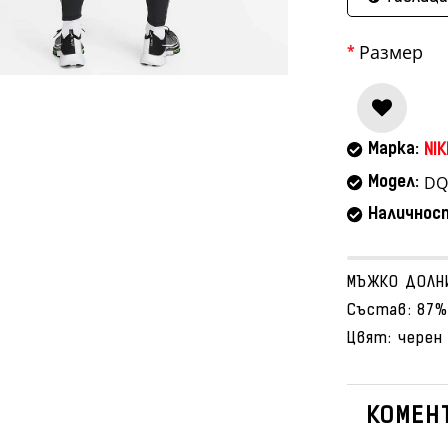
Размер
Марка:
NIK
DQ
Модел:
Наличнос
МЪЖКО ДОЛНИ
Състав: 87%
Цвят: черен
КОМЕНТ