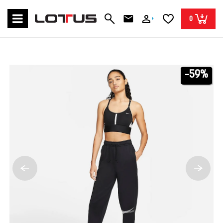
0
-59%