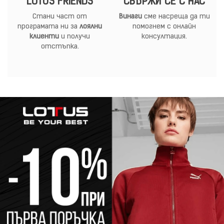
LOTUS FRIENDS
СВЪРЖИ СЕ С НАС
Стани част от
Винаги
сме насреща да ти
програмата ни за
лоялни
помогнем с онлайн
клиенти
и получи
консултация.
отстъпка.