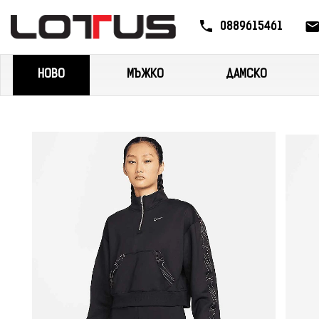
0889615461
НОВО
МЪЖКО
ДАМСКО