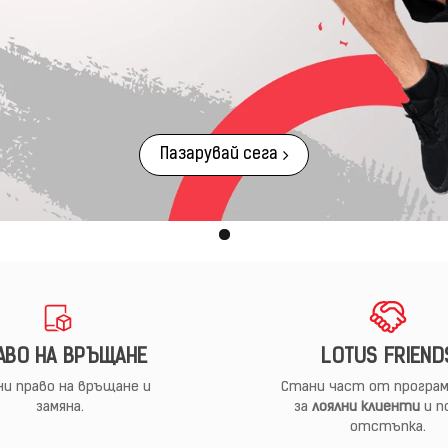
Пазарувай сега
АВО НА ВРЪЩАНЕ
LOTUS FRIEND
и право на връщане и
Стани част от програм
замяна.
за
лоялни клиенти
и п
отстъпка.