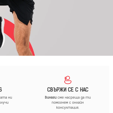
S
СВЪРЖИ СЕ С НАС
ата ни
Винаги
сме насреща да ти
олучи
помогнем с онлайн
консултация.