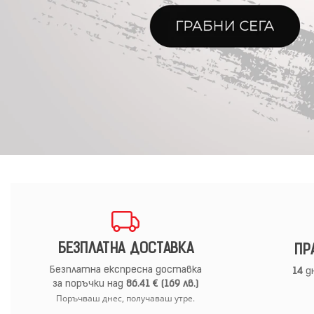
БЕЗПЛАТНА ДОСТАВКА
ПР
Безплатна експресна доставка
14
дн
за поръчки над
86.41 € (169 лв.)
Поръчваш днес, получаваш утре.