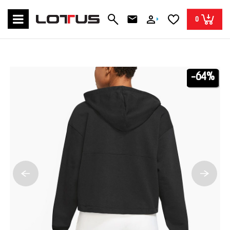
0
-64%