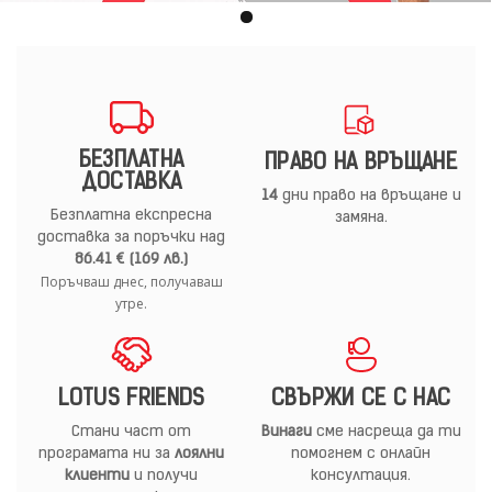
БЕЗПЛАТНА
ПРАВО НА ВРЪЩАНЕ
ДОСТАВКА
14
дни право на връщане и
Безплатна експресна
замяна.
доставка за поръчки над
86.41 € (169 лв.)
Поръчваш днес, получаваш
утре.
LOTUS FRIENDS
СВЪРЖИ СЕ С НАС
Стани част от
Винаги
сме насреща да ти
програмата ни за
лоялни
помогнем с онлайн
клиенти
и получи
консултация.