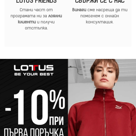
LOTUS FRIENDS
СВЪРЖИ СЕ С НАС
Стани част от
Винаги
сме насреща да ти
програмата ни за
лоялни
помогнем с онлайн
клиенти
и получи
консултация.
отстъпка.