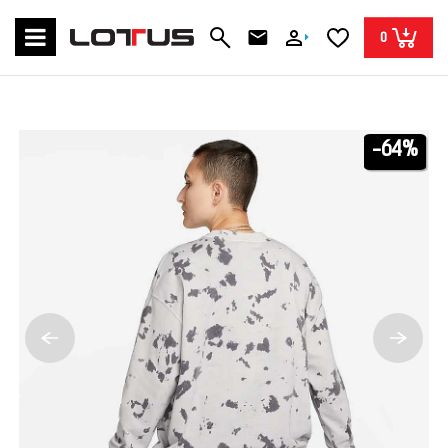
0
-64%