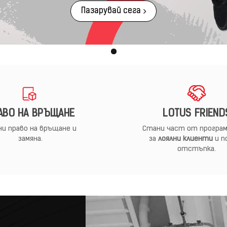
Пазарувай сега
АВО НА ВРЪЩАНЕ
LOTUS FRIEND
и право на връщане и
Стани част от програм
замяна.
за
лоялни клиенти
и п
отстъпка.