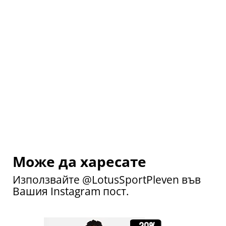
Може да харесате
Използвайте @LotusSportPleven във
Вашия Instagram пост.