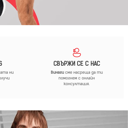
S
СВЪРЖИ СЕ С НАС
ата ни
Винаги
сме насреща да ти
олучи
помогнем с онлайн
консултация.