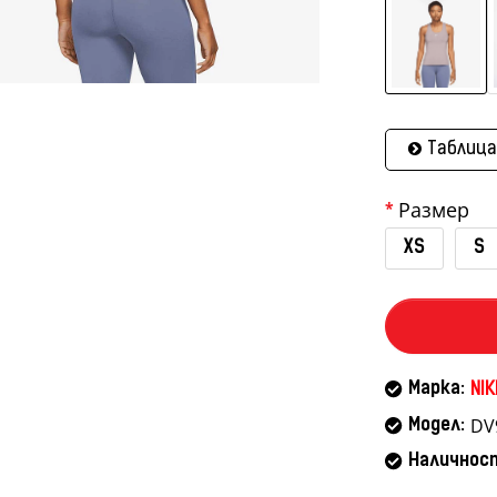
Таблица
Размер
XS
S
Марка:
NIK
DV
Модел:
Наличнос