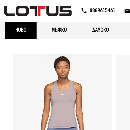
0889615461
НОВО
МЪЖКО
ДАМСКО