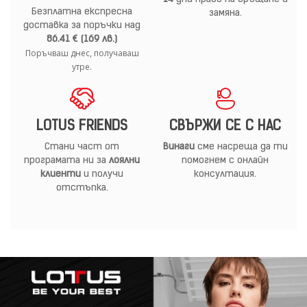
Безплатна експресна
замяна.
доставка за поръчки над
86.41 € (169 лв.)
Поръчваш днес, получаваш
утре.
LOTUS FRIENDS
СВЪРЖИ СЕ С НАС
Стани част от
Винаги
сме насреща да ти
програмата ни за
лоялни
помогнем с онлайн
клиенти
и получи
консултация.
отстъпка.