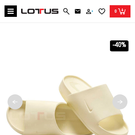
0
-40%