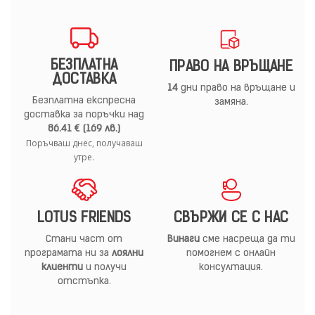
БЕЗПЛАТНА
ПРАВО НА ВРЪЩАНЕ
ДОСТАВКА
14
дни право на връщане и
Безплатна експресна
замяна.
доставка за поръчки над
86.41 € (169 лв.)
Поръчваш днес, получаваш
утре.
LOTUS FRIENDS
СВЪРЖИ СЕ С НАС
Стани част от
Винаги
сме насреща да ти
програмата ни за
лоялни
помогнем с онлайн
клиенти
и получи
консултация.
отстъпка.