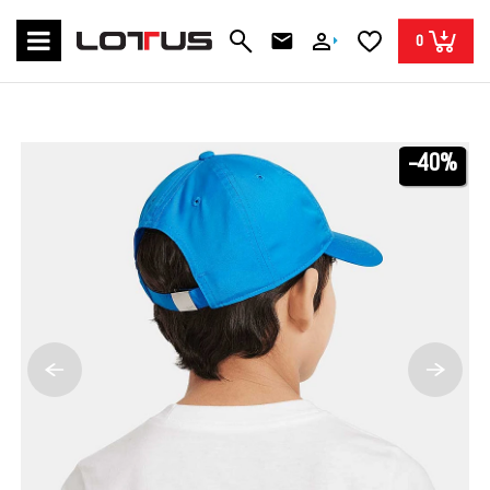
0
-40%