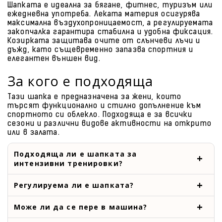
Шапката е идеална за бягане, фитнес, туризъм или
ежедневна употреба. Леката материя осигурява
максимална въздухопроницаемост, а регулируемата
закопчалка гарантира стабилна и удобна фиксация.
Козирката защитава очите от слънчеви лъчи и
дъжд, като същевременно запазва спортния и
елегантен външен вид.
За кого е подходяща
Тази шапка е предназначена за жени, които
търсят функционално и стилно допълнение към
спортното си облекло. Подходяща е за всички
сезони и различни видове активности на открито
или в залата.
Подходяща ли е шапката за
интензивни тренировки?
Регулируема ли е шапката?
Може ли да се пере в машина?