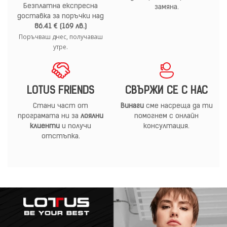
Безплатна експресна
замяна.
доставка за поръчки над
86.41 € (169 лв.)
Поръчваш днес, получаваш
утре.
LOTUS FRIENDS
СВЪРЖИ СЕ С НАС
Стани част от
Винаги
сме насреща да ти
програмата ни за
лоялни
помогнем с онлайн
клиенти
и получи
консултация.
отстъпка.