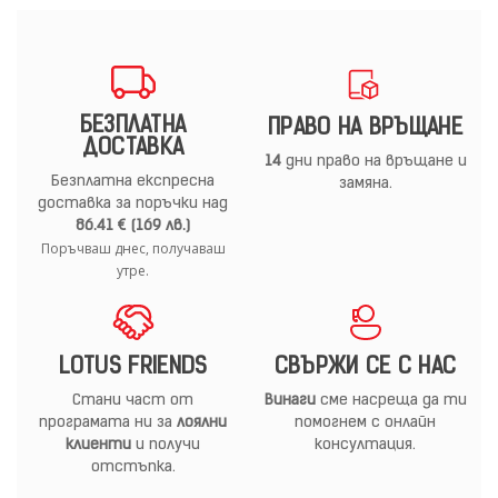
БЕЗПЛАТНА
ПРАВО НА ВРЪЩАНЕ
ДОСТАВКА
14
дни право на връщане и
Безплатна експресна
замяна.
доставка за поръчки над
86.41 € (169 лв.)
Поръчваш днес, получаваш
утре.
LOTUS FRIENDS
СВЪРЖИ СЕ С НАС
Стани част от
Винаги
сме насреща да ти
програмата ни за
лоялни
помогнем с онлайн
клиенти
и получи
консултация.
отстъпка.