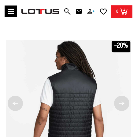
0
-20%