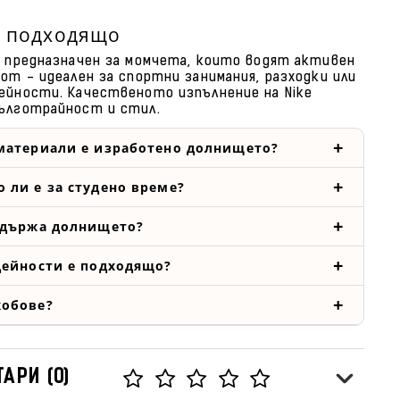
е подходящо
е предназначен за момчета, които водят активен
вот - идеален за спортни занимания, разходки или
ейности. Качественото изпълнение на Nike
ълготрайност и стил.
материали е изработено долнището?
 ли е за студено време?
ддържа долнището?
дейности е подходящо?
жобове?
АРИ (0)