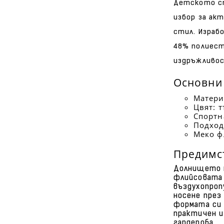
Детското сп
избор за ак
стил. Израб
48% полиест
издръжливос
Основни
Матери
Цвят: 
Спортн
Подход
Меко ф
Предимс
Долнището п
флийсовата 
въздухопроп
носене през
формата си 
практичен и
гардероба.