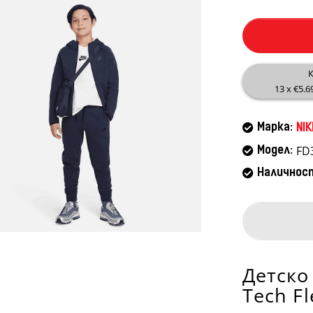
К
13 x €5.6
Марка:
NIK
FD
Модел:
Наличнос
Детско
Tech Fl