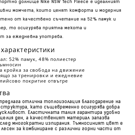
ортно долнище Nike NSW Tech Fleece е идеалният
тивни момчета, които ценят комфорта и модерния
отено от качествено съчетание на 52% памук и
ер, то осигурява приятна мекота и
т за ежедневна употреба.
 характеристики
ал: 52% памук, 48% полиестер
тъмносин
а кройка за свобода на движение
ящо за тренировки и ежедневие
лийсово покритие отвътре
тва
редлага отлична топлоизолация благодарение на
структура, като същевременно осигурява добра
ускливост. Еластичната талия гарантира удобно
 целия ден, а качественият материал запазва
след многократни изпирания. Тъмносиният цвят е
 лесен за комбиниране с различни горни части от