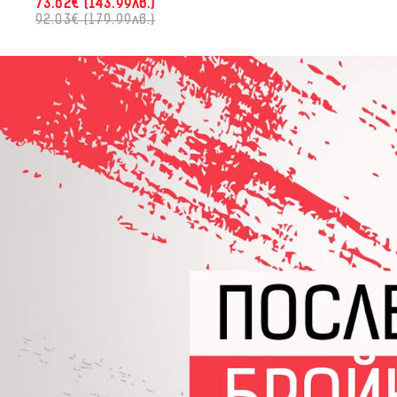
73.62€ (143.99лв.)
92.03€ (179.99лв.)