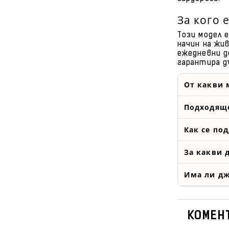
За кого 
Този модел 
начин на жи
ежедневни д
гарантира д
От какви 
Подходящо
Как се по
За какви 
Има ли д
КОМЕНТ