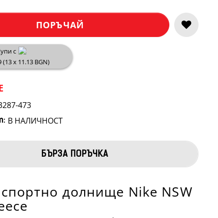
ПОРЪЧАЙ
упи с
9 (13 x 11.13 BGN)
E
3287-473
В НАЛИЧНОСТ
т:
БЪРЗА ПОРЪЧКА
 спортно долнище Nike NSW
eece