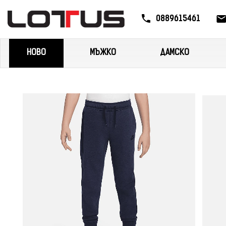
0889615461
НОВО
МЪЖКО
ДАМСКО