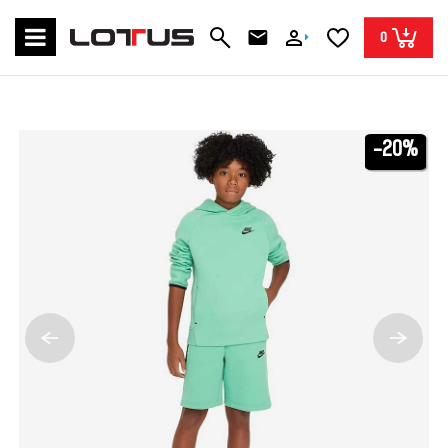
0
-20%