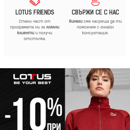
LOTUS FRIENDS
СВЪРЖИ СЕ С НАС
Стани част от
Винаги
сме насреща да ти
програмата ни за
лоялни
помогнем с онлайн
клиенти
и получи
консултация.
отстъпка.