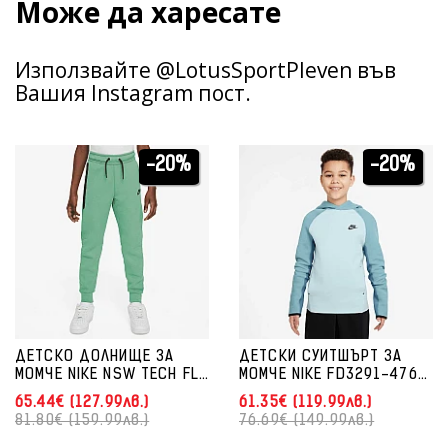
Може да харесате
Използвайте @LotusSportPleven във
Вашия Instagram пост.
-20%
-20%
ДЕТСКО ДОЛНИЩЕ ЗА
ДЕТСКИ СУИТШЪРТ ЗА
МОМЧЕ NIKE NSW TECH FLC
МОМЧЕ NIKE FD3291-476
PANT СВЕТЛОЗЕЛЕНО
NSW TECH FLC PO HOODIE
65.44€ (127.99лв.)
61.35€ (119.99лв.)
СВЕТЛОСИН
81.80€ (159.99лв.)
76.69€ (149.99лв.)