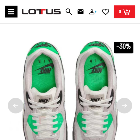
0
-30%