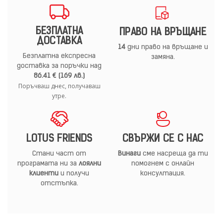
БЕЗПЛАТНА
ПРАВО НА ВРЪЩАНЕ
ДОСТАВКА
14
дни право на връщане и
Безплатна експресна
замяна.
доставка за поръчки над
86.41 € (169 лв.)
Поръчваш днес, получаваш
утре.
LOTUS FRIENDS
СВЪРЖИ СЕ С НАС
Стани част от
Винаги
сме насреща да ти
програмата ни за
лоялни
помогнем с онлайн
клиенти
и получи
консултация.
отстъпка.