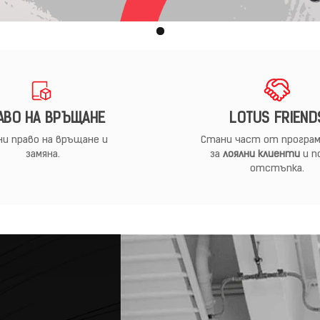
АВО НА ВРЪЩАНЕ
LOTUS FRIEND
и право на връщане и
Стани част от програм
замяна.
за
лоялни клиенти
и п
отстъпка.