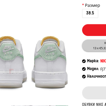
Размер
38.5
К
13 x €5.3
Марка:
NIK
FJ7
Модел:
Наличнос
ОБУВКИ NIKE 