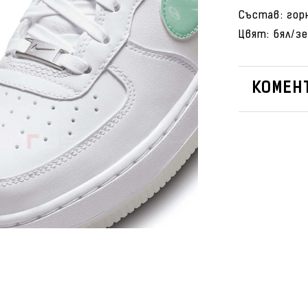
Състав: гор
Цвят: бял/з
КОМЕНТ