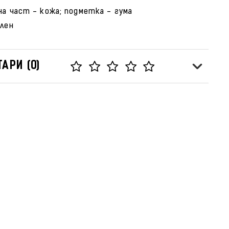
на част - кожа; подметка - гума
елен
АРИ (0)