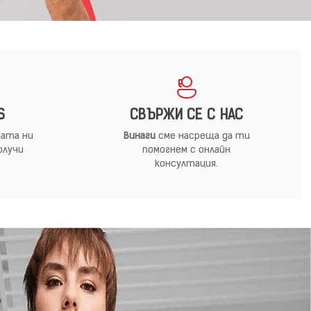
S
СВЪРЖИ СЕ С НАС
ата ни
Винаги
сме насреща да ти
олучи
помогнем с онлайн
консултация.