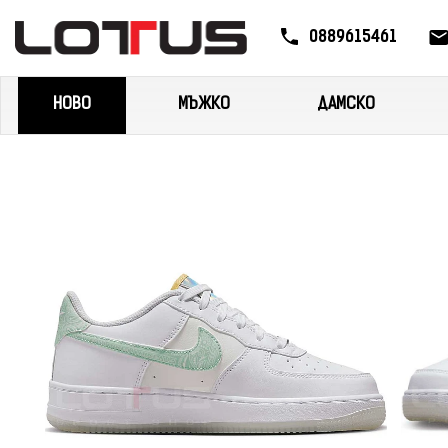
0889615461
НОВО
МЪЖКО
ДАМСКО