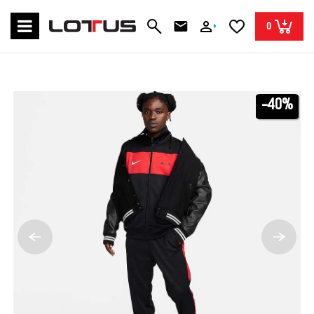
0
-40%