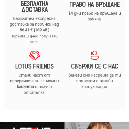
БЕЗПЛАТНА
ПРАВО НА ВРЪЩАНЕ
ДОСТАВКА
14
дни право на връщане и
Безплатна експресна
замяна.
доставка за поръчки над
86.41 € (169 лв.)
Поръчваш днес, получаваш
утре.
LOTUS FRIENDS
СВЪРЖИ СЕ С НАС
Стани част от
Винаги
сме насреща да ти
програмата ни за
лоялни
помогнем с онлайн
клиенти
и получи
консултация.
отстъпка.