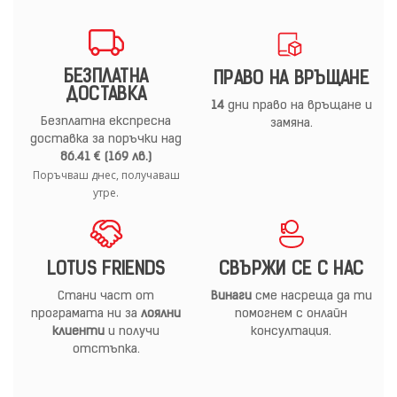
БЕЗПЛАТНА
ПРАВО НА ВРЪЩАНЕ
ДОСТАВКА
14
дни право на връщане и
Безплатна експресна
замяна.
доставка за поръчки над
86.41 € (169 лв.)
Поръчваш днес, получаваш
утре.
LOTUS FRIENDS
СВЪРЖИ СЕ С НАС
Стани част от
Винаги
сме насреща да ти
програмата ни за
лоялни
помогнем с онлайн
клиенти
и получи
консултация.
отстъпка.