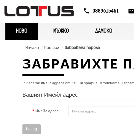
0889615461
НОВО
МЪЖКО
ДАМСКО
Начало
Профил
Забравена парола
ЗАБРАВИХТЕ П
Въведете Имейл адреса от вашия профил. Натиснете "Изпрати
Вашият Имейл адрес
Имейл адрес:
Назад