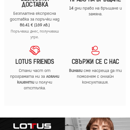
ПРАВО НА ВРЪЩАНЕ
ДОСТАВКА
14
дни право на връщане и
Безплатна експресна
замяна.
доставка за поръчки над
86.41 € (169 лв.)
Поръчваш днес, получаваш
утре.
LOTUS FRIENDS
СВЪРЖИ СЕ С НАС
Стани част от
Винаги
сме насреща да ти
програмата ни за
лоялни
помогнем с онлайн
клиенти
и получи
консултация.
отстъпка.