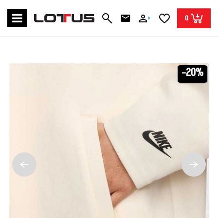
0
-20%