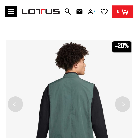
0
-20%