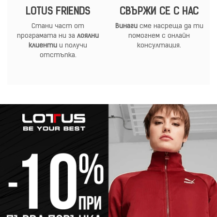
LOTUS FRIENDS
СВЪРЖИ СЕ С НАС
Стани част от
Винаги
сме насреща да ти
програмата ни за
лоялни
помогнем с онлайн
клиенти
и получи
консултация.
отстъпка.