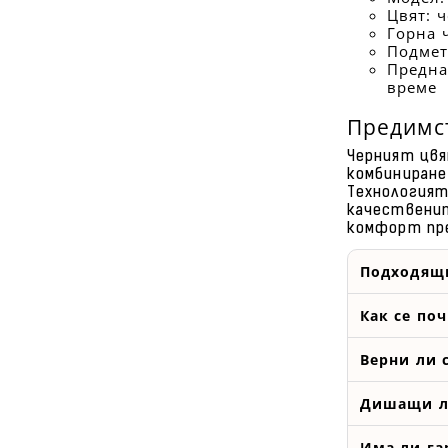
Цвят: 
Горна 
Подмет
Предна
време
Предимс
Черният цвя
комбиниране
Технологият
качествени
комфорт пре
Подходящи
Как се по
Верни ли с
Дишащи л
Има ли га