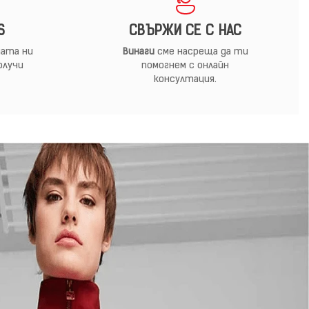
S
СВЪРЖИ СЕ С НАС
ата ни
Винаги
сме насреща да ти
олучи
помогнем с онлайн
консултация.