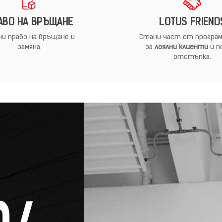
АВО НА ВРЪЩАНЕ
LOTUS FRIEND
и право на връщане и
Стани част от програм
замяна.
за
лоялни клиенти
и п
отстъпка.