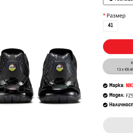
Размер
41
К
13 x €8.4
Марка:
NIK
FZ
Модел:
Наличнос