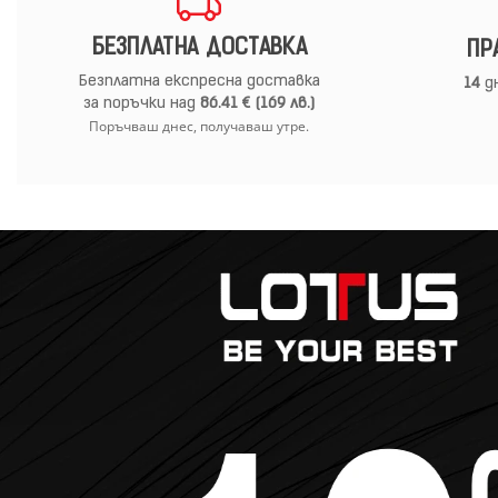
БЕЗПЛАТНА ДОСТАВКА
ПР
Безплатна експресна доставка
14
дн
за поръчки над
86.41 € (169 лв.)
Поръчваш днес, получаваш утре.