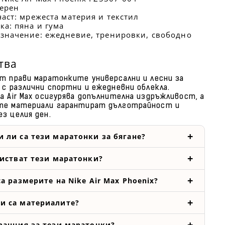
черен
част: мрежеста материя и текстил
ка: пяна и гума
значение: ежедневие, тренировки, свободно
тва
т прави маратонките универсални и лесни за
 с различни спортни и ежедневни облекла.
а Air Max осигурява допълнителна издръжливост, а
те материали гарантират дълготрайност и
з целия ден.
 ли са тези маратонки за бягане?
чистват тези маратонки?
а размерите на Nike Air Max Phoenix?
и са материалите?
ранция за тези маратонки?