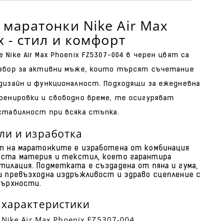
маратонки Nike Air Max
x - стил и комфорт
Nike Air Max Phoenix FZ5307-004 в черен цвят са
збор за активни мъже, които търсят съчетание
дизайн и функционалност. Подходящи за ежедневна
ренировки и свободно време, те осигуряват
стабилност при всяка стъпка.
ли и изработка
т на маратонките е изработена от комбинация
ста материя и текстил, което гарантира
тилация. Подметката е създадена от пяна и гума,
и превъзходна издръжливост и здраво сцепление с
върхности.
 характеристики
 Nike Air Max Phoenix FZ5307-004