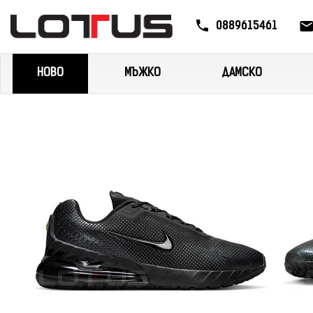
0889615461
НОВО
МЪЖКО
ДАМСКО