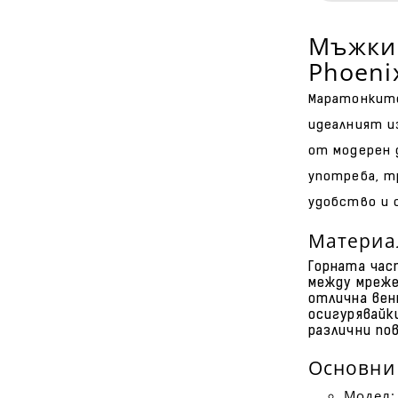
Мъжки 
Phoeni
Маратонките 
идеалният и
от модерен 
употреба, т
удобство и 
Материа
Горната час
между мреже
отлична вен
осигурявайк
различни по
Основни
Модел: