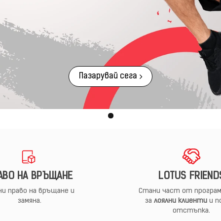
Пазарувай сега
АВО НА ВРЪЩАНЕ
LOTUS FRIEND
и право на връщане и
Стани част от програм
замяна.
за
лоялни клиенти
и п
отстъпка.