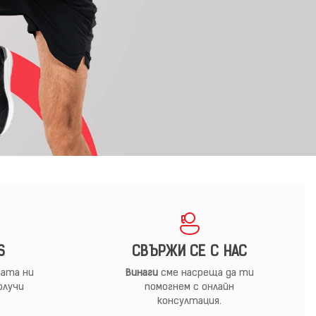
S
СВЪРЖИ СЕ С НАС
ата ни
Винаги
сме насреща да ти
олучи
помогнем с онлайн
консултация.