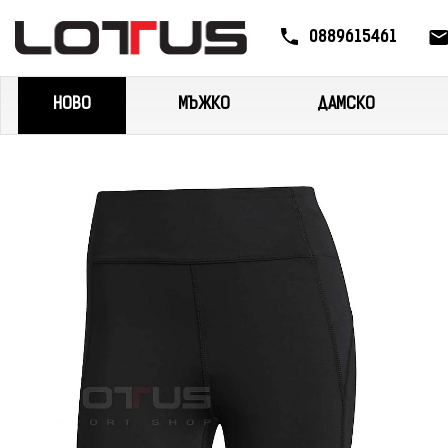
0889615461
НОВО
МЪЖКО
ДАМСКО