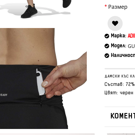
Размер
Марка:
ADI
GU
Модел:
Наличнос
ДАМСКИ КЪС КЛ
Състав: 72%
Цвят: черен
КОМЕНТ