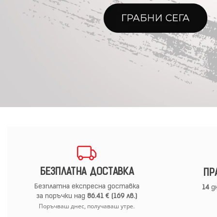
БЕЗПЛАТНА ДОСТАВКА
ПР
Безплатна експресна доставка
14
дн
за поръчки над
86.41 € (169 лв.)
Поръчваш днес, получаваш утре.