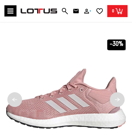
0
-30%