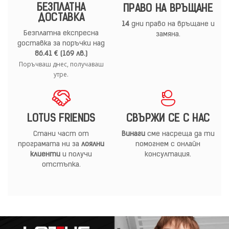
БЕЗПЛАТНА
ПРАВО НА ВРЪЩАНЕ
ДОСТАВКА
14
дни право на връщане и
Безплатна експресна
замяна.
доставка за поръчки над
86.41 € (169 лв.)
Поръчваш днес, получаваш
утре.
LOTUS FRIENDS
СВЪРЖИ СЕ С НАС
Стани част от
Винаги
сме насреща да ти
програмата ни за
лоялни
помогнем с онлайн
клиенти
и получи
консултация.
отстъпка.