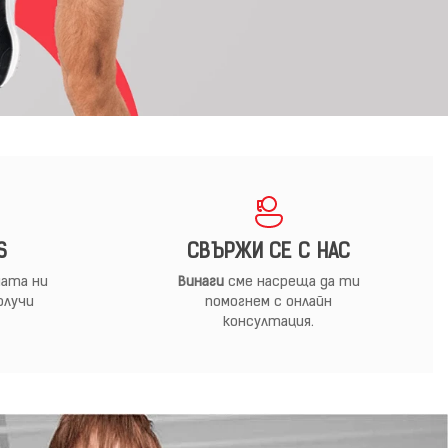
S
СВЪРЖИ СЕ С НАС
ата ни
Винаги
сме насреща да ти
олучи
помогнем с онлайн
консултация.