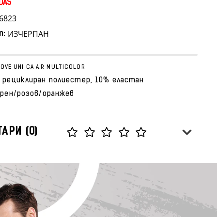
DAS
6823
ИЗЧЕРПАН
т:
OVE UNI CA A.R MULTICOLOR
 рециклиран полиестер, 10% еластан
ерен/розов/оранжев
АРИ (0)