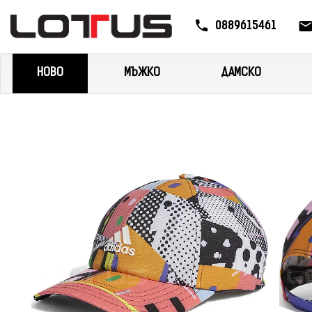
0889615461
НОВО
МЪЖКО
ДАМСКО