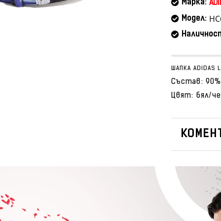
Марка:
ADI
HC
Модел:
Наличнос
ШАПКА ADIDAS L
Състав: 90%
Цвят: бял/ч
КОМЕНТ