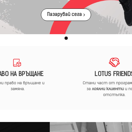
Пазарувай сега
АВО НА ВРЪЩАНЕ
LOTUS FRIEND
и право на връщане и
Стани част от програм
замяна.
за
лоялни клиенти
и п
отстъпка.