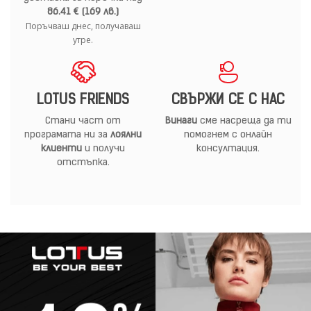
86.41 € (169 лв.)
Поръчваш днес, получаваш
утре.
LOTUS FRIENDS
СВЪРЖИ СЕ С НАС
Стани част от
Винаги
сме насреща да ти
програмата ни за
лоялни
помогнем с онлайн
клиенти
и получи
консултация.
отстъпка.