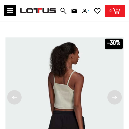
0
-30%