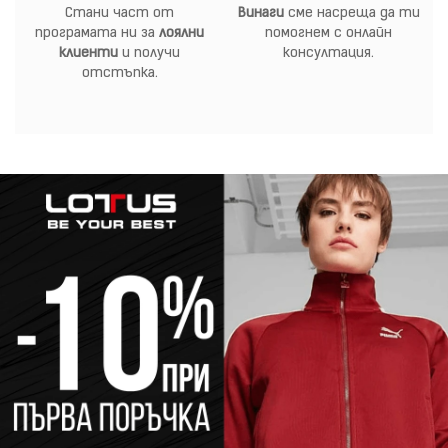
Стани част от
Винаги
сме насреща да ти
програмата ни за
лоялни
помогнем с онлайн
клиенти
и получи
консултация.
отстъпка.