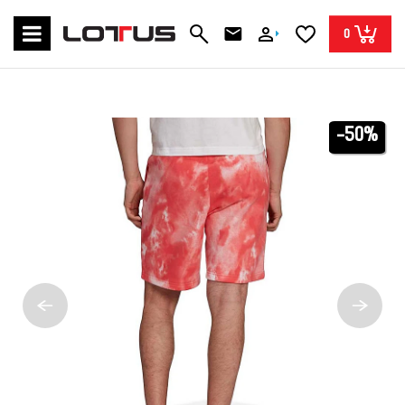
0
-50%