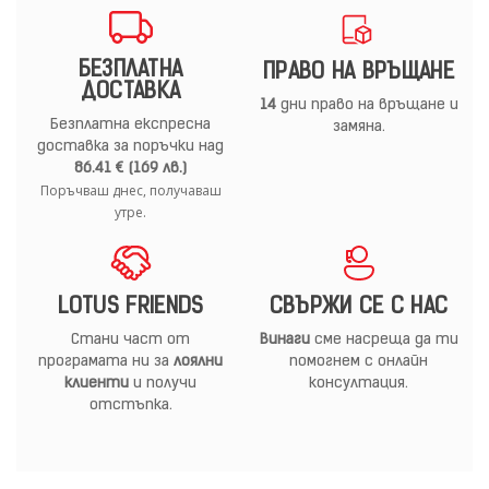
БЕЗПЛАТНА
ПРАВО НА ВРЪЩАНЕ
ДОСТАВКА
14
дни право на връщане и
Безплатна експресна
замяна.
доставка за поръчки над
86.41 € (169 лв.)
Поръчваш днес, получаваш
утре.
LOTUS FRIENDS
СВЪРЖИ СЕ С НАС
Стани част от
Винаги
сме насреща да ти
програмата ни за
лоялни
помогнем с онлайн
клиенти
и получи
консултация.
отстъпка.