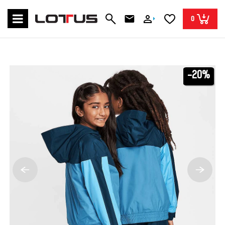
0
-20%