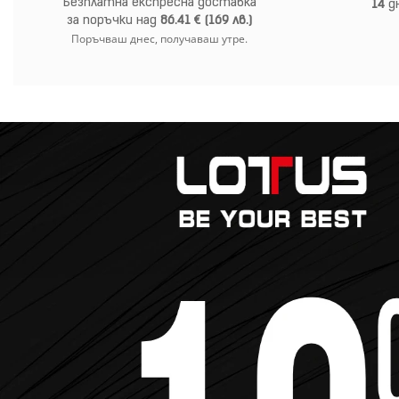
Безплатна експресна доставка
14
дн
за поръчки над
86.41 € (169 лв.)
Поръчваш днес, получаваш утре.