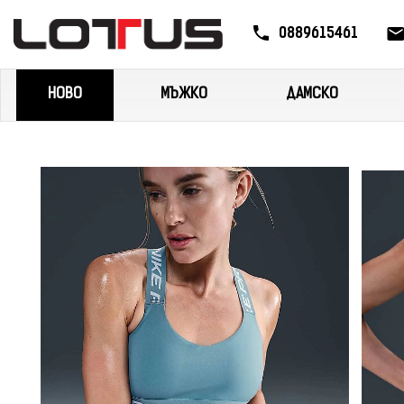
0889615461
НОВО
МЪЖКО
ДАМСКО