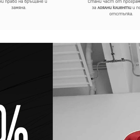
и право на връщане и
Стани част от програм
замяна.
за
лоялни клиенти
и п
отстъпка.