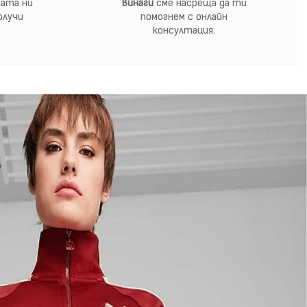
ата ни
Винаги
сме насреща да ти
олучи
помогнем с онлайн
консултация.