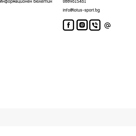
Информационен бюлетин
0889615461
info@lotus-sport.bg