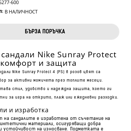
6277-600
В НАЛИЧНОСТ
т:
БЪРЗА ПОРЪЧКА
 сандали Nike Sunray Protect
 - комфорт и защита
али Nike Sunray Protect 4 (PS) в розов цвят са
бор за активни момичета през топлите месеци.
тава стил, удобство и надеждна защита, което ги
тни за игра на открито, плаж или ежедневни разходки.
ли и изработка
т на сандалите е изработена от съчетание на
интетични материали, осигуряващи добра
и устойчивост на износване. Подметката е