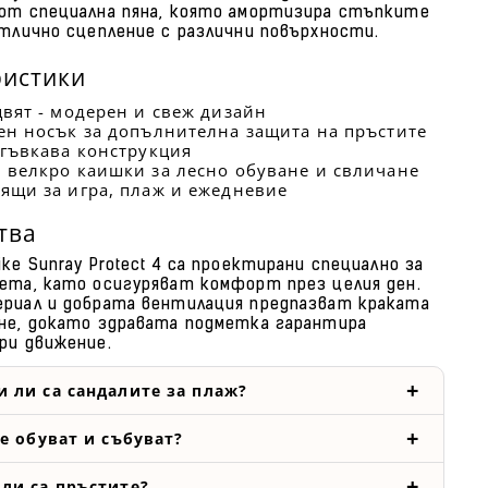
от специална пяна, която амортизира стъпките
отлично сцепление с различни повърхности.
ристики
цвят - модерен и свеж дизайн
ен носък за допълнителна защита на пръстите
 гъвкава конструкция
 велкро каишки за лесно обуване и свличане
ящи за игра, плаж и ежедневие
тва
ke Sunray Protect 4 са проектирани специално за
ета, като осигуряват комфорт през целия ден.
риал и добрата вентилация предпазват краката
не, докато здравата подметка гарантира
ри движение.
 ли са сандалите за плаж?
се обуват и събуват?
ли са пръстите?