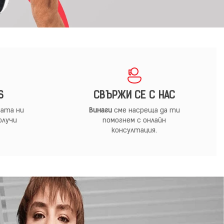
S
СВЪРЖИ СЕ С НАС
ата ни
Винаги
сме насреща да ти
олучи
помогнем с онлайн
консултация.