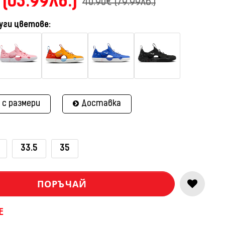
 (63.99лв.)
40.90€ (79.99лв.)
уги цветове:
 с размери
Доставка
33.5
35
ПОРЪЧАЙ
E