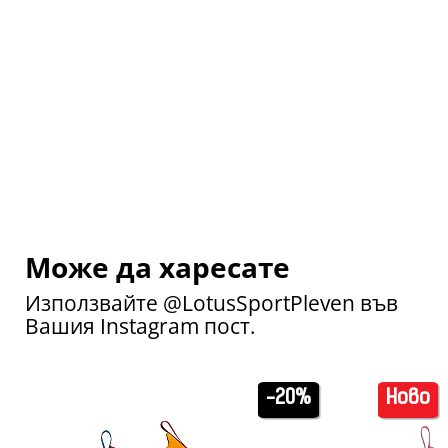
Може да харесате
Използвайте @LotusSportPleven във
Вашия Instagram пост.
-20%
Ново