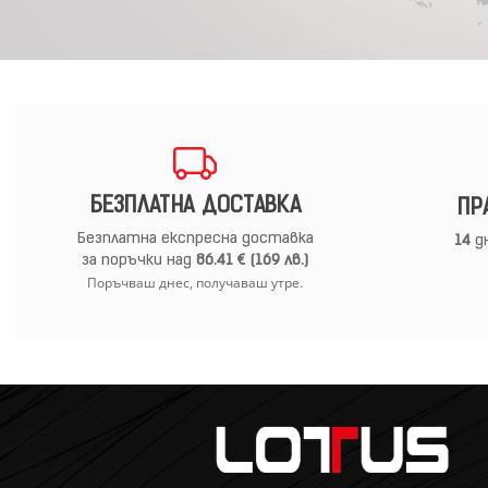
БЕЗПЛАТНА ДОСТАВКА
ПР
Безплатна експресна доставка
14
дн
за поръчки над
86.41 € (169 лв.)
Поръчваш днес, получаваш утре.