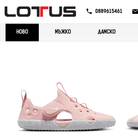
0889615461
НОВО
МЪЖКО
ДАМСКО