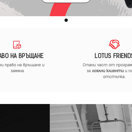
АВО НА ВРЪЩАНЕ
LOTUS FRIEND
и право на връщане и
Стани част от програм
замяна.
за
лоялни клиенти
и п
отстъпка.