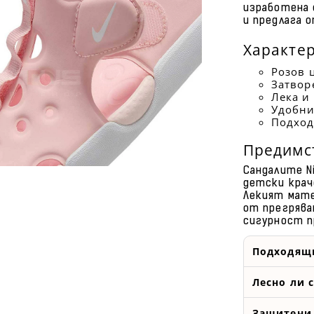
изработена 
и предлага 
Характе
Розов 
Затвор
Лека и
Удобни
Подход
Предимс
Сандалите Ni
детски крач
Лекият мате
от прегрява
сигурност п
Подходящи
Лесно ли 
Защитени 