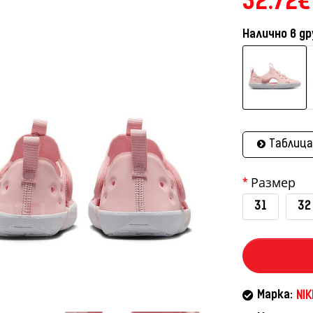
32.72€
Налично в др
Таблица
Размер
31
32
Марка:
NIK