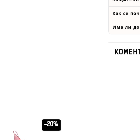
Как се по
Има ли до
КОМЕНТ
-20%