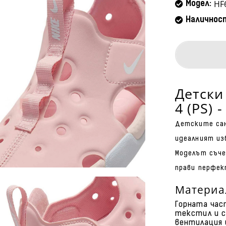
HF
Модел:
Наличнос
Детски
4 (PS)
Детските санд
идеалният из
Моделът съче
прави перфек
Материа
Горната час
текстил и с
вентилация 