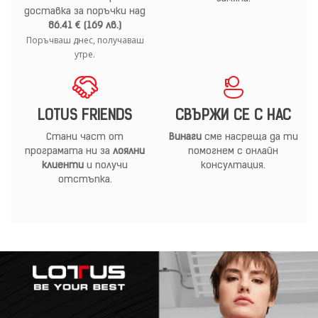
доставка за поръчки над
86.41 € (169 лв.)
Поръчваш днес, получаваш
утре.
LOTUS FRIENDS
СВЪРЖИ СЕ С НАС
Стани част от
Винаги
сме насреща да ти
програмата ни за
лоялни
помогнем с онлайн
клиенти
и получи
консултация.
отстъпка.