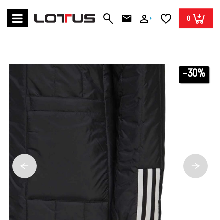
0
-30%