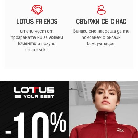
LOTUS FRIENDS
СВЪРЖИ СЕ С НАС
Стани част от
Винаги
сме насреща да ти
програмата ни за
лоялни
помогнем с онлайн
клиенти
и получи
консултация.
отстъпка.