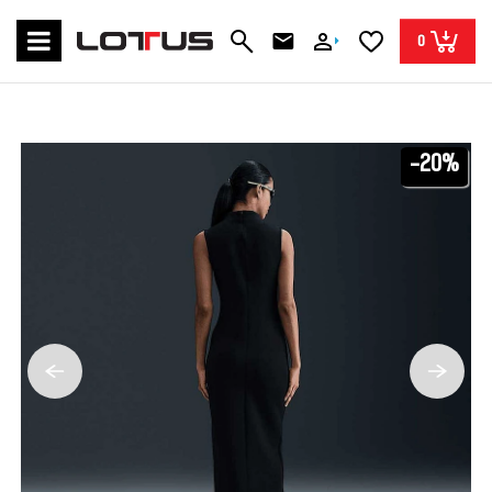
0
-20%