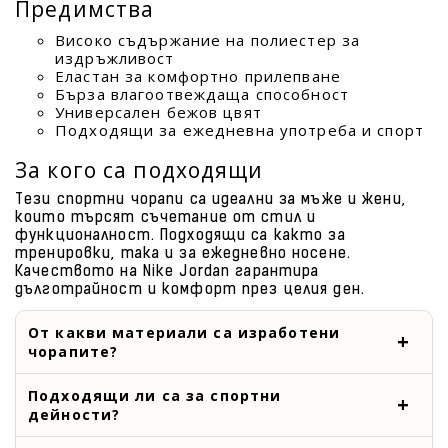
Предимства
Високо съдържание на полиестер за
издръжливост
Еластан за комфортно прилепване
Бърза влагоотвеждаща способност
Универсален бежов цвят
Подходящи за ежедневна употреба и спорт
За кого са подходящи
Тези спортни чорапи са идеални за мъже и жени,
които търсят съчетание от стил и
функционалност. Подходящи са както за
тренировки, така и за ежедневно носене.
Качеството на Nike Jordan гарантира
дълготрайност и комфорт през целия ден.
От какви материали са изработени
чорапите?
Подходящи ли са за спортни
дейности?