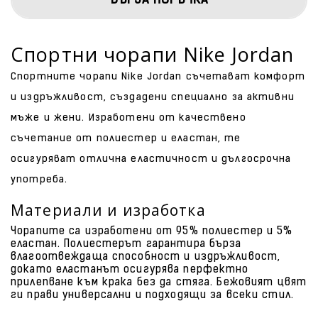
БЪРЗА ПОРЪЧКА
Спортни чорапи Nike Jordan
Спортните чорапи Nike Jordan съчетават комфорт
и издръжливост, създадени специално за активни
мъже и жени. Изработени от качествено
съчетание от полиестер и еластан, те
осигуряват отлична еластичност и дългосрочна
употреба.
Материали и изработка
Чорапите са изработени от 95% полиестер и 5%
еластан. Полиестерът гарантира бърза
влагоотвеждаща способност и издръжливост,
докато еластанът осигурява перфектно
прилепване към крака без да стяга. Бежовият цвят
ги прави универсални и подходящи за всеки стил.