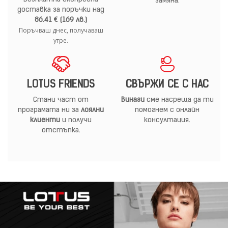
замяна.
доставка за поръчки над
86.41 € (169 лв.)
Поръчваш днес, получаваш
утре.
LOTUS FRIENDS
СВЪРЖИ СЕ С НАС
Стани част от
Винаги
сме насреща да ти
програмата ни за
лоялни
помогнем с онлайн
клиенти
и получи
консултация.
отстъпка.