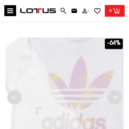
0
-64%