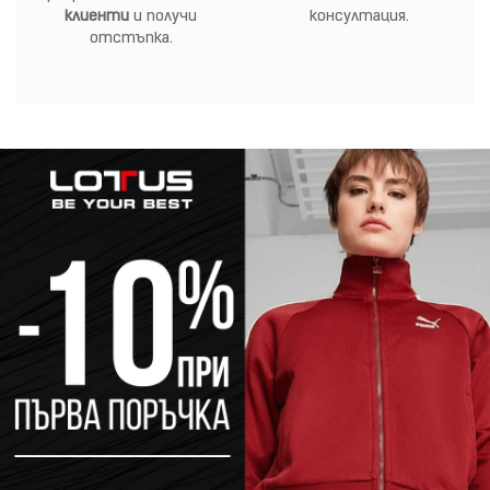
клиенти
и получи
консултация.
отстъпка.