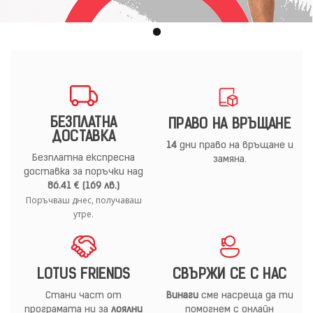
БЕЗПЛАТНА
ПРАВО НА ВРЪЩАНЕ
ДОСТАВКА
14
дни право на връщане и
Безплатна експресна
замяна.
доставка за поръчки над
86.41 € (169 лв.)
Поръчваш днес, получаваш
утре.
LOTUS FRIENDS
СВЪРЖИ СЕ С НАС
Стани част от
Винаги
сме насреща да ти
програмата ни за
лоялни
помогнем с онлайн