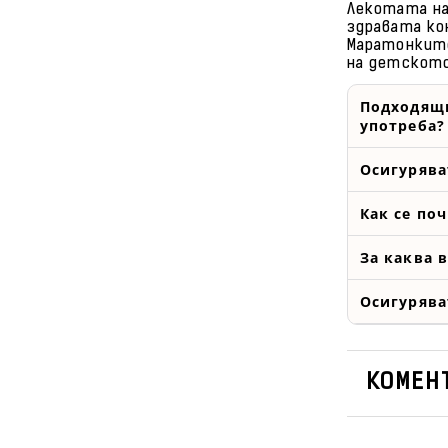
Лекотата на
здравата ко
Маратонките
на детското
Подходящи
употреба?
Осигурява
Как се по
За каква 
Осигурява
КОМЕНТ