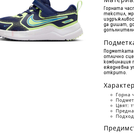
Горната час
текстил, мр
издръжливос
да дишат, д
допълнител
Подметк
Подметката 
отлично сце
комбинация 
ежедневна у
открито.
Характе
Горна ч
Подмет
Цвят: 
Предна
Подход
Предимс