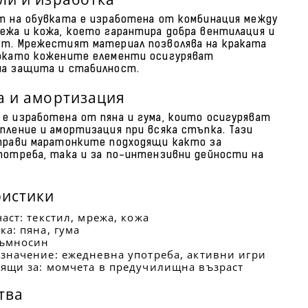
т на обувката е изработена от комбинация между
ежа и кожа, което гарантира добра вентилация и
т. Мрежестият материал позволява на краката
окато кожените елементи осигуряват
на защита и стабилност.
а и амортизация
е изработена от пяна и гума, които осигуряват
пление и амортизация при всяка стъпка. Тази
прави маратонките подходящи както за
потреба, така и за по-интензивни дейности на
ристики
аст: текстил, мрежа, кожа
ка: пяна, гума
тъмносин
значение: ежедневна употреба, активни игри
ящи за: момчета в предучилищна възраст
тва