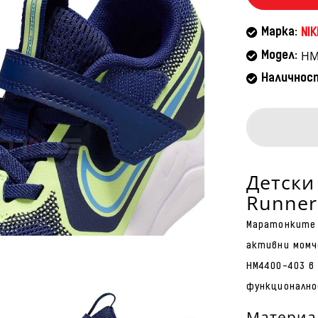
Марка:
NIK
HM
Модел:
Наличнос
Детски
Runner
Маратонките 
активни момч
HM4400-403 в
функционално
Материа