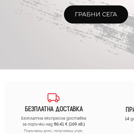
БЕЗПЛАТНА ДОСТАВКА
ПР
Безплатна експресна доставка
14
дн
за поръчки над
86.41 € (169 лв.)
Поръчваш днес, получаваш утре.