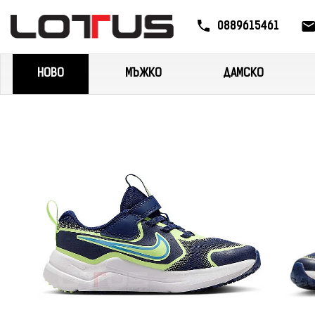
0889615461
НОВО
МЪЖКО
ДАМСКО