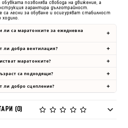
 обувката позволява свобода на движение, а
нструкция гарантира дълготрайност.
 са лесни за обуване и осигуряват стабилност
 ходило.
 ли са маратонките за ежедневна
т ли добра вентилация?
чистват маратонките?
възраст са подходящи?
т ли добро сцепление?
АРИ (0)