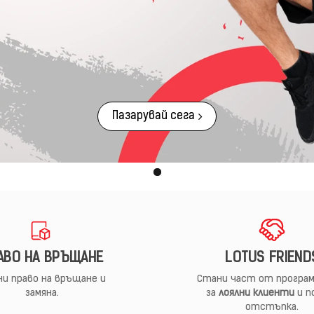
Пазарувай сега
АВО НА ВРЪЩАНЕ
LOTUS FRIEND
и право на връщане и
Стани част от програм
замяна.
за
лоялни клиенти
и п
отстъпка.