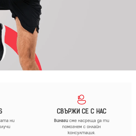
S
СВЪРЖИ СЕ С НАС
ата ни
Винаги
сме насреща да ти
олучи
помогнем с онлайн
консултация.