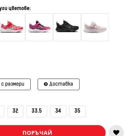
уги цветове:
 с размери
Доставка
32
33.5
34
35
ПОРЪЧАЙ