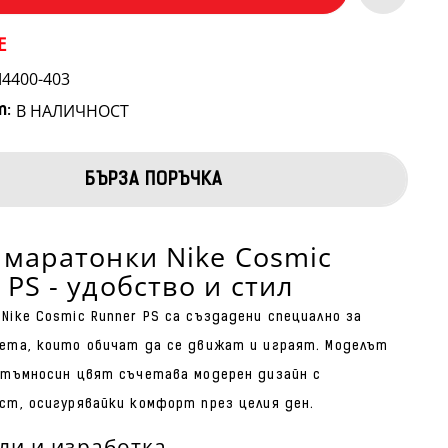
E
4400-403
В НАЛИЧНОСТ
т:
БЪРЗА ПОРЪЧКА
 маратонки Nike Cosmic
 PS - удобство и стил
Nike Cosmic Runner PS са създадени специално за
ета, които обичат да се движат и играят. Моделът
 тъмносин цвят съчетава модерен дизайн с
ст, осигурявайки комфорт през целия ден.
ли и изработка