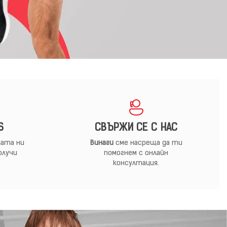
S
СВЪРЖИ СЕ С НАС
ата ни
Винаги
сме насреща да ти
олучи
помогнем с онлайн
консултация.