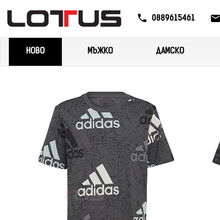
0889615461
НОВО
МЪЖКО
ДАМСКО