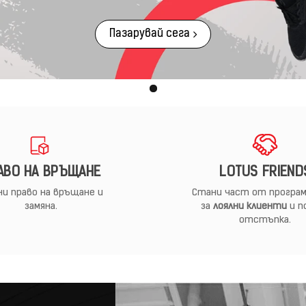
Пазарувай сега
АВО НА ВРЪЩАНЕ
LOTUS FRIEND
и право на връщане и
Стани част от програм
замяна.
за
лоялни клиенти
и п
отстъпка.