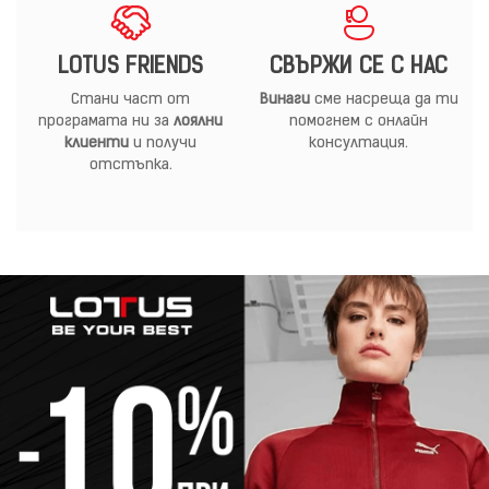
LOTUS FRIENDS
СВЪРЖИ СЕ С НАС
Стани част от
Винаги
сме насреща да ти
програмата ни за
лоялни
помогнем с онлайн
клиенти
и получи
консултация.
отстъпка.