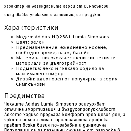
характер на легендарните герои от Симпсънови,
създавайки уникален и запомнящ се продукт.
Характеристики
Модел: Adidas HQ2581 Lumia Simpsons
Цвят: зелен
Предназначение: ежедневно носене,
свободно време, плаж, басейн
Материал: висококачествени синтетични
материали за дълготрайност
Подметка: леко и гъвкаво ходило за
максимален комфорт
Дизайн: вдъхновен от популярната серия
Симпсънови
Предимства
Чехлите Adidas Lumia Simpsons осигуряват
отлична амортизация и въздухопропускливост.
Лекото ходило предлага комфорт през целия ден, а
ярката зелена гама и оригиналната графика
правят всяка визия по-забавна и динамична.
Подходящи са за различни случаи - от разходка в