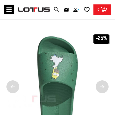
0
-25%