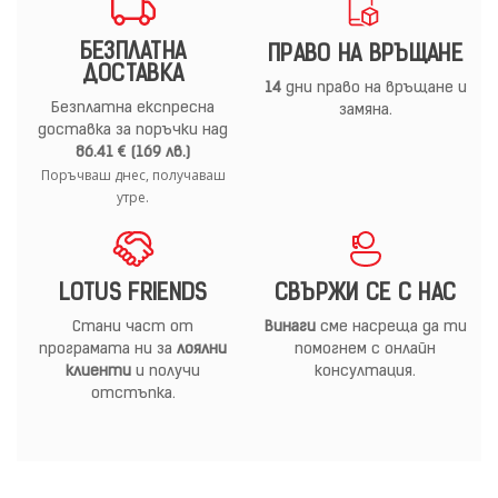
БЕЗПЛАТНА
ПРАВО НА ВРЪЩАНЕ
ДОСТАВКА
14
дни право на връщане и
Безплатна експресна
замяна.
доставка за поръчки над
86.41 € (169 лв.)
Поръчваш днес, получаваш
утре.
LOTUS FRIENDS
СВЪРЖИ СЕ С НАС
Стани част от
Винаги
сме насреща да ти
програмата ни за
лоялни
помогнем с онлайн
клиенти
и получи
консултация.
отстъпка.