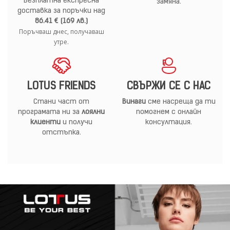
Безплатна експресна
замяна.
доставка за поръчки над
86.41 € (169 лв.)
Поръчваш днес, получаваш
утре.
LOTUS FRIENDS
СВЪРЖИ СЕ С НАС
Стани част от
Винаги
сме насреща да ти
програмата ни за
лоялни
помогнем с онлайн
клиенти
и получи
консултация.
отстъпка.