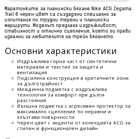
Маратонките за планински бягане Nike ACG Zegama
Trail в черен цвят са създадени специално за
изпитания по трудни терени и планински
маршрути. Моделът предлага издръжливост,
стабилност и отлично сцепление, което ги прави
идеални за любителите на трейл бягането.
Основни характеристики
Издръжлива горна част от синтетични
материали и текстил за защита и
вентилация
Подсилена конструкция в критичните зони
за дълготрайност
Междинна подметка с издръжлива
технология за комфорт при дълги
разстояния
Външна подметка с агресивен протектор за
максимално сцепление по неравни и
хлъзгави повърхности
Черен цвят с акценти от колекцията ACG за
стилен и функционален дизайн