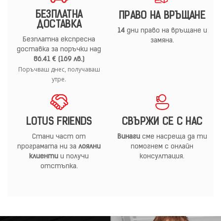
БЕЗПЛАТНА
ПРАВО НА ВРЪЩАНЕ
ДОСТАВКА
14
дни право на връщане и
Безплатна експресна
замяна.
доставка за поръчки над
86.41 € (169 лв.)
Поръчваш днес, получаваш
утре.
LOTUS FRIENDS
СВЪРЖИ СЕ С НАС
Стани част от
Винаги
сме насреща да ти
програмата ни за
лоялни
помогнем с онлайн
клиенти
и получи
консултация.
отстъпка.