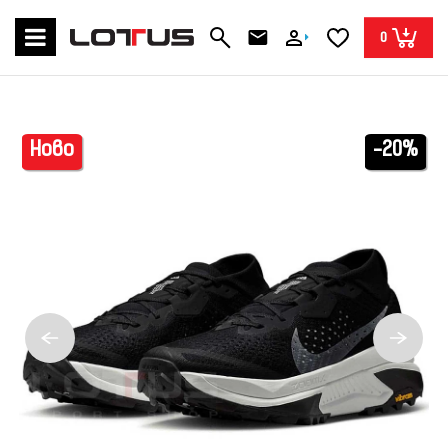
0
Ново
-20%