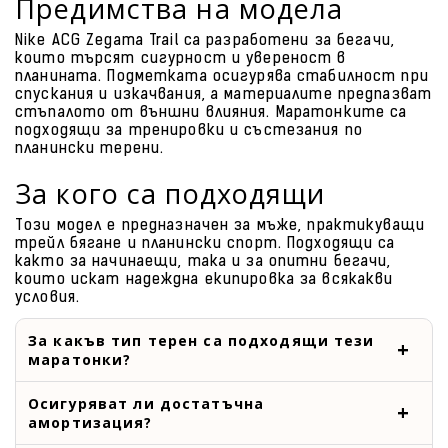
Предимства на модела
Nike ACG Zegama Trail са разработени за бегачи,
които търсят сигурност и увереност в
планината. Подметката осигурява стабилност при
спускания и изкачвания, а материалите предпазват
стъпалото от външни влияния. Маратонките са
подходящи за тренировки и състезания по
планински терени.
За кого са подходящи
Този модел е предназначен за мъже, практикуващи
трейл бягане и планински спорт. Подходящи са
както за начинаещи, така и за опитни бегачи,
които искат надеждна екипировка за всякакви
условия.
За какъв тип терен са подходящи тези
маратонки?
Осигуряват ли достатъчна
амортизация?