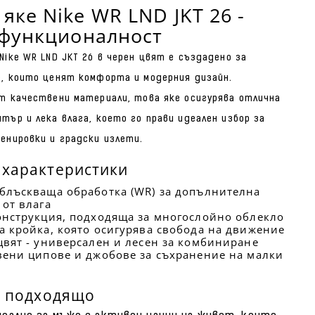
яке Nike WR LND JKT 26 -
 функционалност
Nike WR LND JKT 26 в черен цвят е създадено за
, които ценят комфорта и модерния дизайн.
т качествени материали, това яке осигурява отлична
тър и лека влага, което го прави идеален избор за
енировки и градски излети.
 характеристики
блъскваща обработка (WR) за допълнителна
 от влага
онструкция, подходяща за многослойно облекло
а кройка, която осигурява свобода на движение
цвят - универсален и лесен за комбиниране
вени ципове и джобове за съхранение на малки
е подходящо