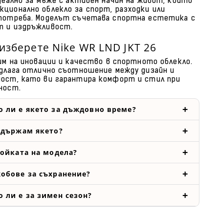
идеално за мъже с активен начин на живот, които
ционално облекло за спорт, разходки или
потреба. Моделът съчетава спортна естетика с
т и издръжливост.
изберете Nike WR LND JKT 26
ним на иновации и качество в спортното облекло.
едлага отлично съотношение между дизайн и
ост, като ви гарантира комфорт и стил при
ност.
 ли е якето за дъждовно време?
ддържам якето?
ройката на модела?
обове за съхранение?
 ли е за зимен сезон?