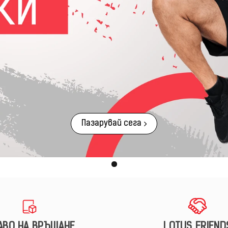
Пазарувай сега
АВО НА ВРЪЩАНЕ
LOTUS FRIEND