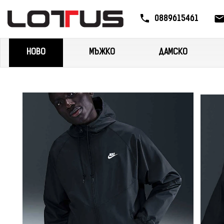
0889615461
НОВО
МЪЖКО
ДАМСКО