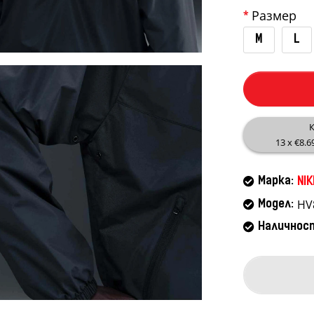
Размер
M
L
К
13 x €8.6
Марка:
NIK
HV
Модел:
Наличнос