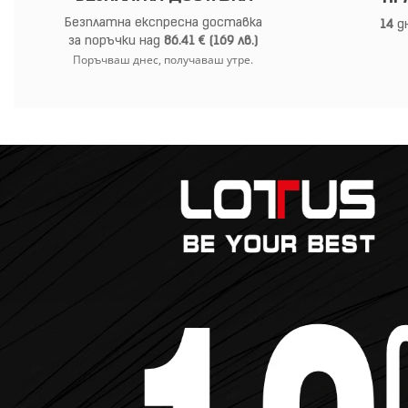
Безплатна експресна доставка
14
дн
за поръчки над
86.41 € (169 лв.)
Поръчваш днес, получаваш утре.