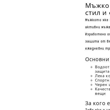
Мъжко 
стил и
Мъжкото яке 
активни мъже
Изработено о
защита от вя
ежедневни тр
Основни
Водоот
защита
Лека к
Спортн
Черен 
Качест
вещи
За кого 