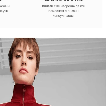
ата ни
Винаги
сме насреща да ти
олучи
помогнем с онлайн
консултация.