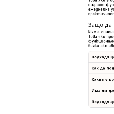
Това яке е 
търсят функ
ежедневна у
практичнос
Защо да 
Nike е сино
Това яке пр
функционалн
всяка актив
Подходящо
Как да по
Каква е к
Има ли дж
Подходящо