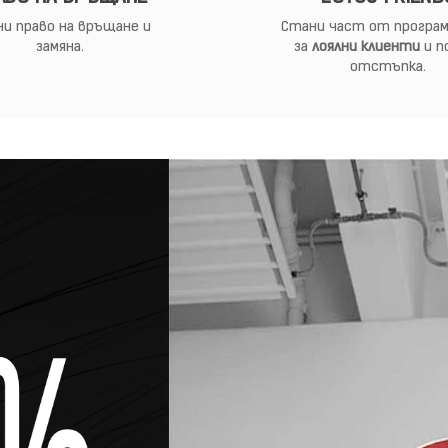
и право на връщане и
Стани част от програм
замяна.
за
лоялни клиенти
и п
отстъпка.