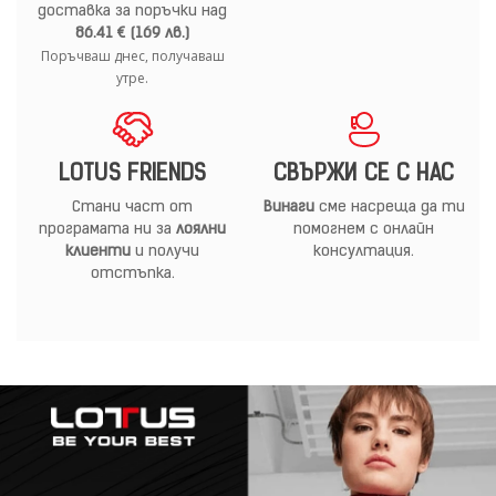
доставка за поръчки над
86.41 € (169 лв.)
Поръчваш днес, получаваш
утре.
LOTUS FRIENDS
СВЪРЖИ СЕ С НАС
Стани част от
Винаги
сме насреща да ти
програмата ни за
лоялни
помогнем с онлайн
клиенти
и получи
консултация.
отстъпка.