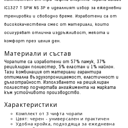
IC1327 T SPW NS 3P е идеалният избор за ежедневни
тренировки и свободно време. Изработени са от
висококачествена смес от материали, които
осигуряват отлична издръжливост, мекота и
комфорт през целия ден.
Материали и състав
Чорапите са изработени от 57% памук, 37%
рециклиран полиестер, 5% еластан и 1% найлон.
Тази комбинация от материали гарантира
оптимална въздухопроницаемост, еластичност и
дълготрайност. Използването на рециклиран
полиестер подчертава ангажимента на марката
към устойчивото производство.
Характеристики
Комплект от 3 чифта чорапи
Цвят: черен - универсален и практичен
Удобна кройка, подходяща за ежедневна