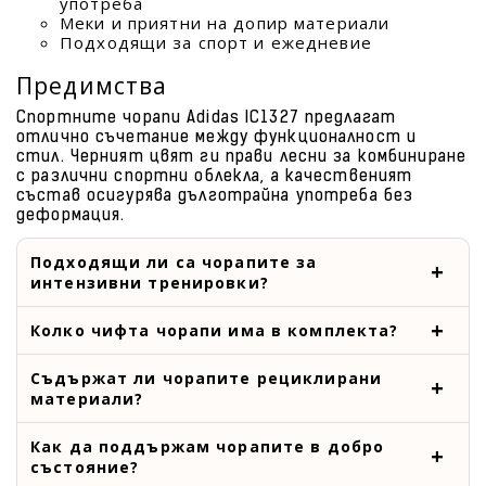
употреба
Меки и приятни на допир материали
Подходящи за спорт и ежедневие
Предимства
Спортните чорапи Adidas IC1327 предлагат
отлично съчетание между функционалност и
стил. Черният цвят ги прави лесни за комбиниране
с различни спортни облекла, а качественият
състав осигурява дълготрайна употреба без
деформация.
Подходящи ли са чорапите за
интензивни тренировки?
Колко чифта чорапи има в комплекта?
Съдържат ли чорапите рециклирани
материали?
Как да поддържам чорапите в добро
състояние?