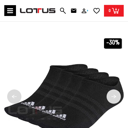
0
-30%