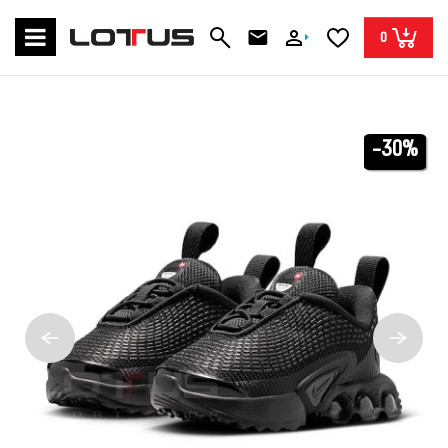
0
-30%