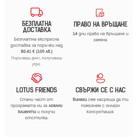
БЕЗПЛАТНА
ПРАВО НА ВРЪЩАНЕ
ДОСТАВКА
14
дни право на връщане и
Безплатна експресна
замяна.
доставка за поръчки над
86.41 € (169 лв.)
Поръчваш днес, получаваш
утре.
LOTUS FRIENDS
СВЪРЖИ СЕ С НАС
Стани част от
Винаги
сме насреща да ти
програмата ни за
лоялни
помогнем с онлайн
клиенти
и получи
консултация.
отстъпка.