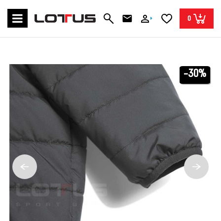
0
-30%