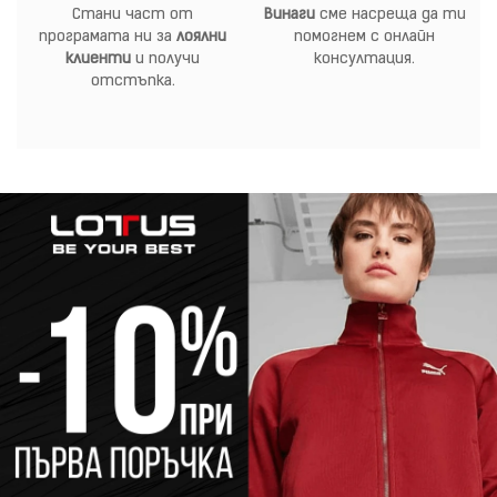
Стани част от
Винаги
сме насреща да ти
програмата ни за
лоялни
помогнем с онлайн
клиенти
и получи
консултация.
отстъпка.