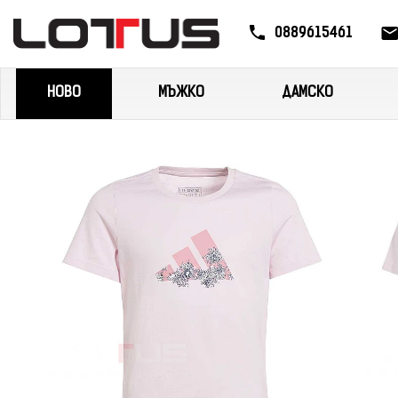
0889615461
НОВО
МЪЖКО
ДАМСКО