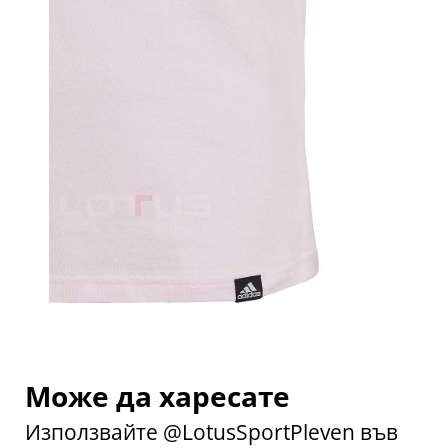
Може да харесате
Използвайте @LotusSportPleven във