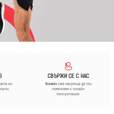
S
СВЪРЖИ СЕ С НАС
ата ни
Винаги
сме насреща да ти
олучи
помогнем с онлайн
консултация.