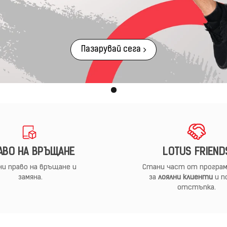
Пазарувай сега
АВО НА ВРЪЩАНЕ
LOTUS FRIEND
и право на връщане и
Стани част от програм
замяна.
за
лоялни клиенти
и п
отстъпка.