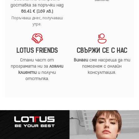
доставка за поръчки над
86.41 € (169 лв.)
Поръчваш днес, получаваш
утре.
LOTUS FRIENDS
СВЪРЖИ СЕ С НАС
Стани част от
Винаги
сме насреща да ти
програмата ни за
лоялни
помогнем с онлайн
клиенти
и получи
консултация.
отстъпка.