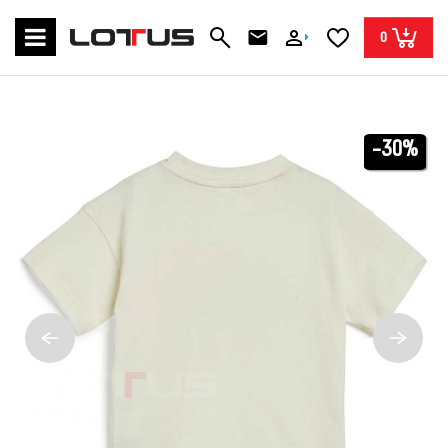
0
-30%