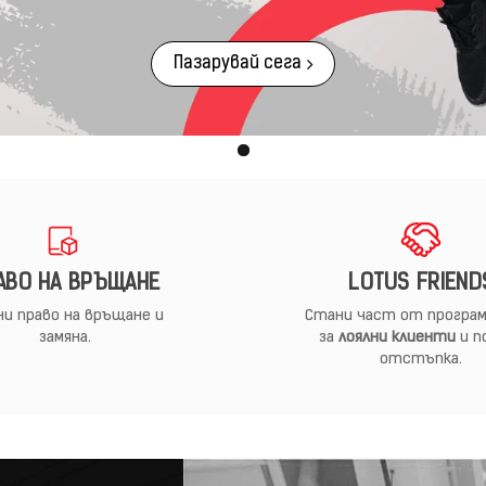
Пазарувай сега
АВО НА ВРЪЩАНЕ
LOTUS FRIEND
и право на връщане и
Стани част от програм
замяна.
за
лоялни клиенти
и п
отстъпка.