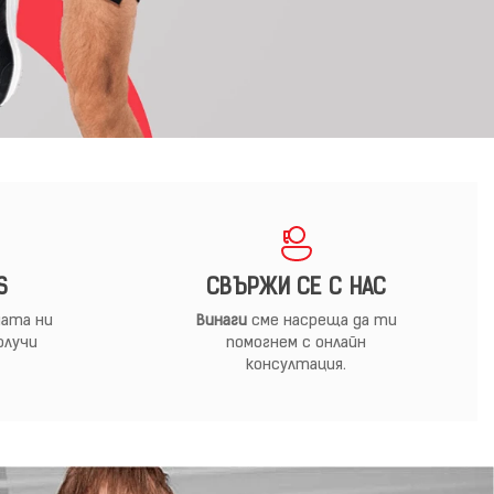
S
СВЪРЖИ СЕ С НАС
ата ни
Винаги
сме насреща да ти
олучи
помогнем с онлайн
консултация.