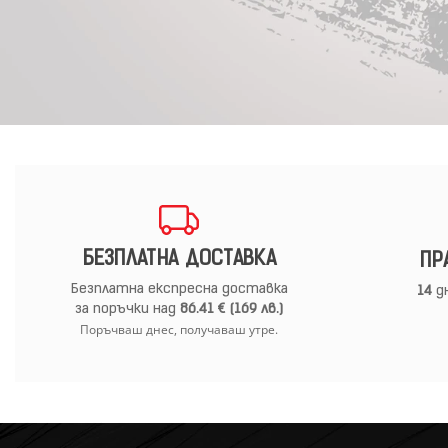
БЕЗПЛАТНА ДОСТАВКА
ПР
Безплатна експресна доставка
14
дн
за поръчки над
86.41 € (169 лв.)
Поръчваш днес, получаваш утре.