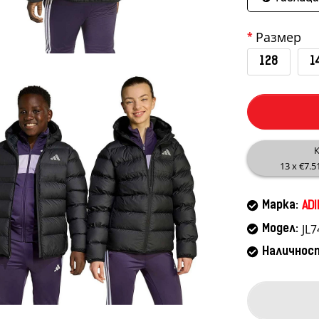
Размер
128
1
К
13 x €7.5
Марка:
ADI
JL7
Модел:
Наличнос