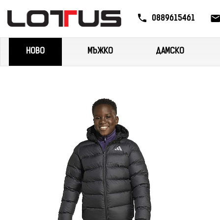
0889615461
НОВО
МЪЖКО
ДАМСКО