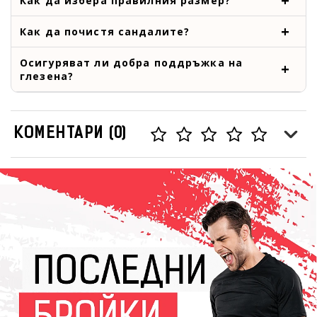
Как да избера правилния размер?
Как да почистя сандалите?
Осигуряват ли добра поддръжка на
глезена?
КОМЕНТАРИ (0)