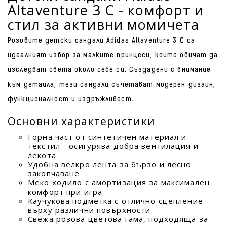
Altaventure 3 C - комфорт и
стил за активни момичета
Розовите детски сандали Adidas Altaventure 3 C са
идеалният избор за малките принцеси, които обичат да
изследват света около себе си. Създадени с внимание
към детайла, тези сандали съчетават модерен дизайн,
функционалност и издръжливост.
Основни характеристики
Горна част от синтетичен материал и
текстил - осигурява добра вентилация и
лекота
Удобна велкро лента за бързо и лесно
закопчаване
Меко ходило с амортизация за максимален
комфорт при игра
Каучукова подметка с отлично сцепление
върху различни повърхности
Свежа розова цветова гама, подходяща за