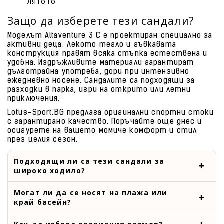
лятото
Защо да изберете тези сандали?
Моделът Altaventure 3 C е проектиран специално за
активни деца. Лекото тегло и гъвкавата
конструкция правят всяка стъпка естествена и
удобна. Издръжливите материали гарантират
дълготрайна употреба, дори при интензивно
ежедневно носене. Сандалите са подходящи за
разходки в парка, игри на открито или летни
приключения.
Lotus-Sport.BG предлага оригинални спортни стоки
с гарантирано качество. Поръчайте още днес и
осигурете на вашето момиче комфорт и стил
през целия сезон.
Подходящи ли са тези сандали за
широко ходило?
Могат ли да се носят на плажа или
край басейн?