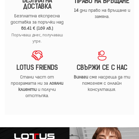
БЕЗПЛАТНА
ПРАВО НА ВРЪЩАНЕ
ДОСТАВКА
14
дни право на връщане и
Безплатна експресна
замяна.
доставка за поръчки над
86.41 € (169 лв.)
Поръчваш днес, получаваш
утре.
LOTUS FRIENDS
СВЪРЖИ СЕ С НАС
Стани част от
Винаги
сме насреща да ти
програмата ни за
лоялни
помогнем с онлайн
клиенти
и получи
консултация.
отстъпка.