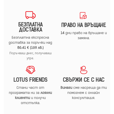
БЕЗПЛАТНА
ПРАВО НА ВРЪЩАНЕ
ДОСТАВКА
14
дни право на връщане и
Безплатна експресна
замяна.
доставка за поръчки над
86.41 € (169 лв.)
Поръчваш днес, получаваш
утре.
LOTUS FRIENDS
СВЪРЖИ СЕ С НАС
Стани част от
Винаги
сме насреща да ти
програмата ни за
лоялни
помогнем с онлайн
клиенти
и получи
консултация.
отстъпка.