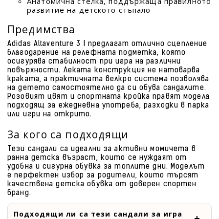
Анатомична стелка, поддържаща правилното
развитие на детското стъпало
Предимства
Adidas Altaventure 3 I предлагат отлично сцепление
благодарение на релефната подметка, която
осигурява стабилност при игра на различни
повърхности. Леката конструкция не натоварва
краката, а практичната велкро система позволява
на детето самостоятелно да си обува сандалите.
Розовият цвят и спортната кройка правят модела
подходящ за ежедневна употреба, разходки в парка
или игри на открито.
За кого са подходящи
Тези сандали са идеални за активни момичета в
ранна детска възраст, които се нуждаят от
удобна и сигурна обувка за топлите дни. Моделът
е перфектен избор за родители, които търсят
качествена детска обувка от доверен спортен
бранд.
Подходящи ли са тези сандали за игра