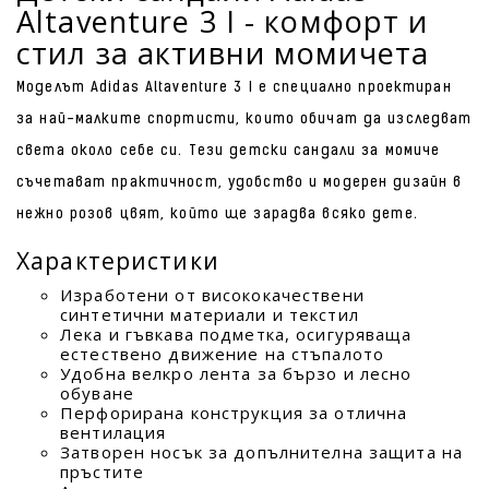
Altaventure 3 I - комфорт и
стил за активни момичета
Моделът Adidas Altaventure 3 I е специално проектиран
за най-малките спортисти, които обичат да изследват
света около себе си. Тези детски сандали за момиче
съчетават практичност, удобство и модерен дизайн в
нежно розов цвят, който ще зарадва всяко дете.
Характеристики
Изработени от висококачествени
синтетични материали и текстил
Лека и гъвкава подметка, осигуряваща
естествено движение на стъпалото
Удобна велкро лента за бързо и лесно
обуване
Перфорирана конструкция за отлична
вентилация
Затворен носък за допълнителна защита на
пръстите